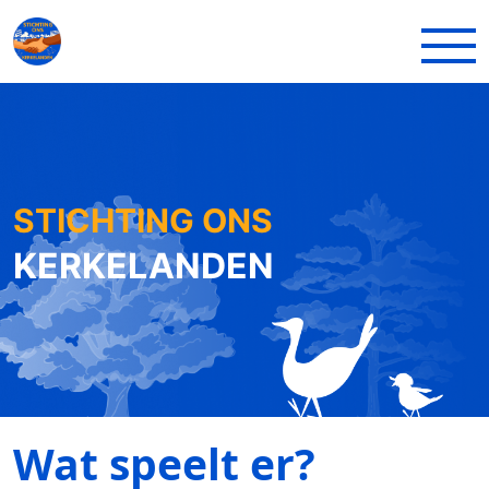
Overslaan en naar hoofdinhoud gaan
Toegankelijkheidsmenu openen
STICHTING ONS
KERKELANDEN
Wat speelt er?